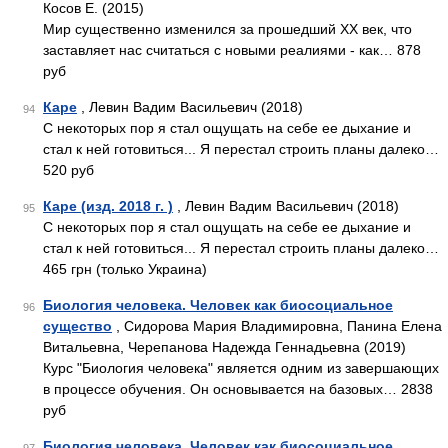
Косов Е. (2015)
Мир существенно изменился за прошедший XX век, что
заставляет нас считаться с новыми реалиями - как… 878
руб
Каре
, Левин Вадим Васильевич (2018)
94
С некоторых пор я стал ощущать на себе ее дыхание и
стал к ней готовиться... Я перестал строить планы далеко…
520 руб
Каре (изд. 2018 г. )
, Левин Вадим Васильевич (2018)
95
С некоторых пор я стал ощущать на себе ее дыхание и
стал к ней готовиться... Я перестал строить планы далеко…
465 грн (только Украина)
Биология человека. Человек как биосоциальное
96
существо
, Сидорова Мария Владимировна, Панина Елена
Витальевна, Черепанова Надежда Геннадьевна (2019)
Курс "Биология человека" является одним из завершающих
в процессе обучения. Он основывается на базовых… 2838
руб
Биология человека. Человек как биосоциальное