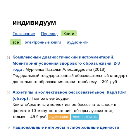
индивидуум
Толкование
Перевод
Книги
все
электронные книги
аудиокниги
Комплексный диагностический инструментарий.
91
Мониторинг усвоения здорового образа жизни. 2-3
года
, Мурченко Наталья Александровна (2018)
Федеральный государственный образовательный стандарт
дошкольного образования ставит проблему… 301 руб
Архетипы и коллективное бессознательное. Карл Юнг
92
(обзор)
, Том Батлер-Боудон
Книга «Архетипы и коллективное бессознательное» в
формате 10-минутного чтения: обзоры лучших книг,
только… 49.9 руб
аудиокнига
можно скачать
Национальные интересы и либеральные ценности
,
93