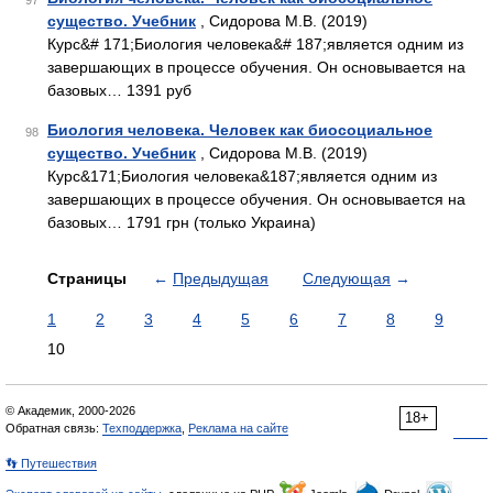
97
существо. Учебник
, Сидорова М.В. (2019)
Курс&# 171;Биология человека&# 187;является одним из
завершающих в процессе обучения. Он основывается на
базовых… 1391 руб
Биология человека. Человек как биосоциальное
98
существо. Учебник
, Сидорова М.В. (2019)
Курс&171;Биология человека&187;является одним из
завершающих в процессе обучения. Он основывается на
базовых… 1791 грн (только Украина)
Страницы
←
Предыдущая
Следующая
→
1
2
3
4
5
6
7
8
9
10
© Академик, 2000-2026
18+
Обратная связь:
Техподдержка
,
Реклама на сайте
👣 Путешествия